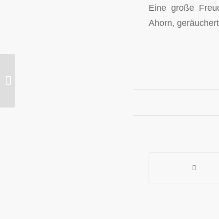
Eine große Freud
Ahorn, geräucher
Die Werkstatt ist fertig
und die ersten Arbeiten
am Instrument können
begi...