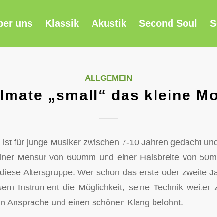
ber uns
Klassik
Akustik
Second Soul
S
ALLGEMEIN
lmate „small“ das kleine Mo
 ist für junge Musiker zwischen 7-10 Jahren gedacht und
einer Mensur von 600mm und einer Halsbreite von 50m
 diese Altersgruppe. Wer schon das erste oder zweite Jah
em Instrument die Möglichkeit, seine Technik weiter 
llen Ansprache und einen schönen Klang belohnt.