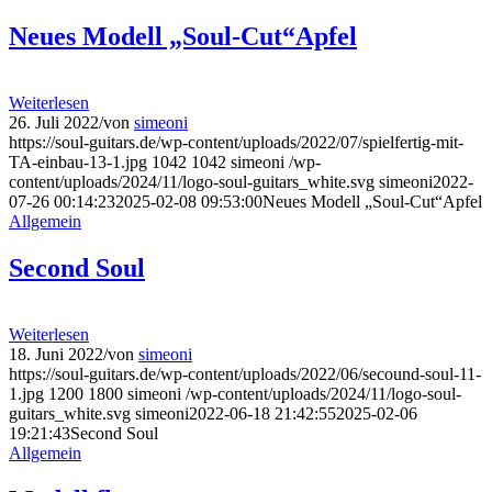
Neues Modell „Soul-Cut“Apfel
Weiterlesen
26. Juli 2022
/
von
simeoni
https://soul-guitars.de/wp-content/uploads/2022/07/spielfertig-mit-
TA-einbau-13-1.jpg
1042
1042
simeoni
/wp-
content/uploads/2024/11/logo-soul-guitars_white.svg
simeoni
2022-
07-26 00:14:23
2025-02-08 09:53:00
Neues Modell „Soul-Cut“Apfel
Allgemein
Second Soul
Weiterlesen
18. Juni 2022
/
von
simeoni
https://soul-guitars.de/wp-content/uploads/2022/06/secound-soul-11-
1.jpg
1200
1800
simeoni
/wp-content/uploads/2024/11/logo-soul-
guitars_white.svg
simeoni
2022-06-18 21:42:55
2025-02-06
19:21:43
Second Soul
Allgemein