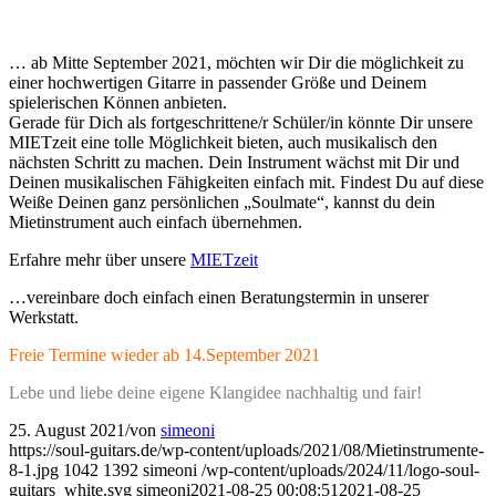
… ab Mitte September 2021, möchten wir Dir die möglichkeit zu
einer hochwertigen Gitarre in passender Größe und Deinem
spielerischen Können anbieten.
Gerade für Dich als fortgeschrittene/r Schüler/in könnte Dir unsere
MIETzeit eine tolle Möglichkeit bieten, auch musikalisch den
nächsten Schritt zu machen. Dein Instrument wächst mit Dir und
Deinen musikalischen Fähigkeiten einfach mit. Findest Du auf diese
Weiße Deinen ganz persönlichen „Soulmate“, kannst du dein
Mietinstrument auch einfach übernehmen.
Erfahre mehr über unsere
MIETzeit
…vereinbare doch einfach einen Beratungstermin in unserer
Werkstatt.
Freie Termine wieder ab 14.September 2021
Lebe und liebe deine eigene Klangidee nachhaltig und fair!
25. August 2021
/
von
simeoni
https://soul-guitars.de/wp-content/uploads/2021/08/Mietinstrumente-
8-1.jpg
1042
1392
simeoni
/wp-content/uploads/2024/11/logo-soul-
guitars_white.svg
simeoni
2021-08-25 00:08:51
2021-08-25