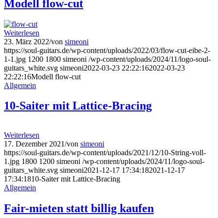
Modell flow-cut
Weiterlesen
23. März 2022
/
von
simeoni
https://soul-guitars.de/wp-content/uploads/2022/03/flow-cut-eibe-2-
1-1.jpg
1200
1800
simeoni
/wp-content/uploads/2024/11/logo-soul-
guitars_white.svg
simeoni
2022-03-23 22:22:16
2022-03-23
22:22:16
Modell flow-cut
Allgemein
10-Saiter mit Lattice-Bracing
Weiterlesen
17. Dezember 2021
/
von
simeoni
https://soul-guitars.de/wp-content/uploads/2021/12/10-String-voll-
1.jpg
1800
1200
simeoni
/wp-content/uploads/2024/11/logo-soul-
guitars_white.svg
simeoni
2021-12-17 17:34:18
2021-12-17
17:34:18
10-Saiter mit Lattice-Bracing
Allgemein
Fair-mieten statt billig kaufen