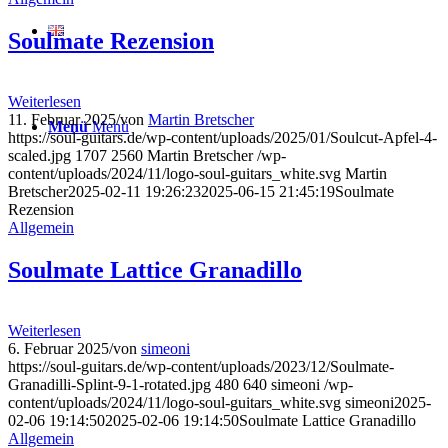
Soulmate Rezension
Weiterlesen
11. Februar 2025
/
von
Martin Bretscher
Menü
Menü
https://soul-guitars.de/wp-content/uploads/2025/01/Soulcut-Apfel-4-
scaled.jpg
1707
2560
Martin Bretscher
/wp-
content/uploads/2024/11/logo-soul-guitars_white.svg
Martin
Bretscher
2025-02-11 19:26:23
2025-06-15 21:45:19
Soulmate
Rezension
Allgemein
Soulmate Lattice Granadillo
Weiterlesen
6. Februar 2025
/
von
simeoni
https://soul-guitars.de/wp-content/uploads/2023/12/Soulmate-
Granadilli-Splint-9-1-rotated.jpg
480
640
simeoni
/wp-
content/uploads/2024/11/logo-soul-guitars_white.svg
simeoni
2025-
02-06 19:14:50
2025-02-06 19:14:50
Soulmate Lattice Granadillo
Allgemein