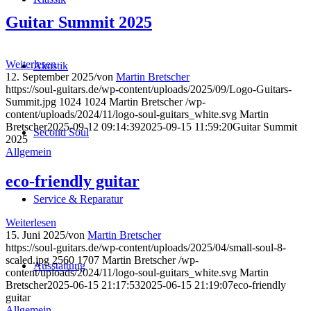
Guitar Summit 2025
Weiterlesen
Akustik
12. September 2025
/
von
Martin Bretscher
https://soul-guitars.de/wp-content/uploads/2025/09/Logo-Guitars-
Summit.jpg
1024
1024
Martin Bretscher
/wp-
content/uploads/2024/11/logo-soul-guitars_white.svg
Martin
Bretscher
2025-09-12 09:14:39
2025-09-15 11:59:20
Guitar Summit
Second Soul
2025
Allgemein
eco-friendly guitar
Service & Reparatur
Weiterlesen
15. Juni 2025
/
von
Martin Bretscher
https://soul-guitars.de/wp-content/uploads/2025/04/small-soul-8-
scaled.jpg
2560
1707
Martin Bretscher
/wp-
Ausstattung
content/uploads/2024/11/logo-soul-guitars_white.svg
Martin
Bretscher
2025-06-15 21:17:53
2025-06-15 21:19:07
eco-friendly
guitar
Allgemein